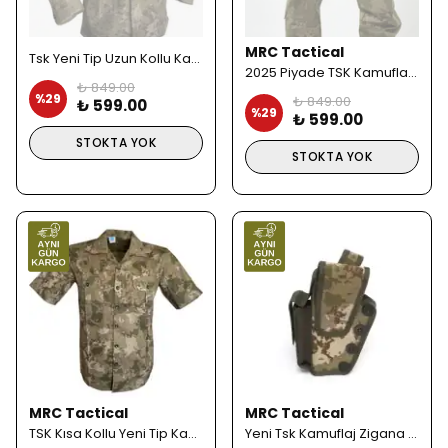
MRC Tactical
Tsk Yeni Tip Uzun Kollu Kamuflaj Desen Gömlek
2025 Piyade TSK Kamuflaj Pantolon
₺ 849.00
%
29
₺ 849.00
₺ 599.00
%
29
₺ 599.00
STOKTA YOK
STOKTA YOK
MRC Tactical
MRC Tactical
TSK Kısa Kollu Yeni Tip Kamuflaj Gömlek
Yeni Tsk Kamuflaj Zigana Tabanca Kılıfı