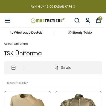
+90 850 840 06 03 BILGI DANIŞ
RGO
ALMA HATTI
0
📞 Whatsapp Destek
📦 Sipariş Takip
Askeri Üniforma
TSK Üniforma
Sırala