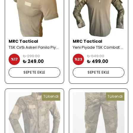
MRC Tactical
MRC Tactical
TSK Cırtlı Askeri Fanila Piyade Komando
Yeni Piyade TSK Combat Tişört
₺ 299.00
₺ 649.00
%
17
%
23
₺ 249.00
₺ 499.00
SEPETE EKLE
SEPETE EKLE
Tükendi
Tükendi