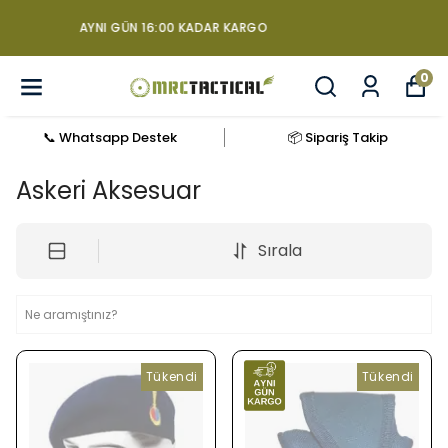
+90 850 840 06 03 BILGI DANIŞMA VE
ALMA HATTI
0
📞 Whatsapp Destek
📦 Sipariş Takip
Askeri Aksesuar
Sırala
Tükendi
Tükendi