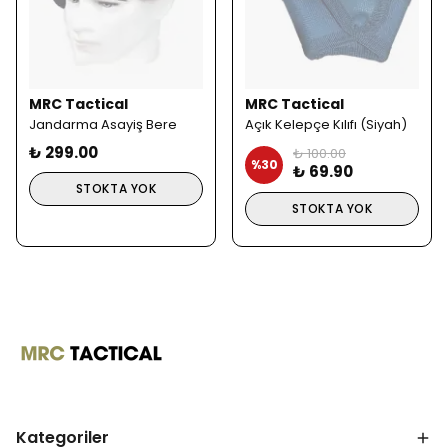
MRC Tactical
MRC Tactical
Jandarma Asayiş Bere
Açık Kelepçe Kılıfı (Siyah)
₺ 299.00
₺ 100.00
%
30
₺ 69.90
STOKTA YOK
STOKTA YOK
Kategoriler