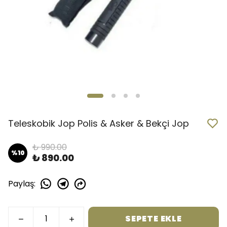
Teleskobik Jop Polis & Asker & Bekçi Jop
₺ 990.00
%
10
₺ 890.00
Paylaş
:
SEPETE EKLE