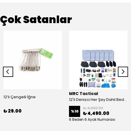
Çok Satanlar
MRC Tactical
12’li Çengelli İğne
12'li Denizci Her Şey Dahil Bedelli Askerlik Seti
₺ 4,990.00
₺ 29.00
%
10
₺ 4,490.00
6 Beden 6 Ayak Numarası