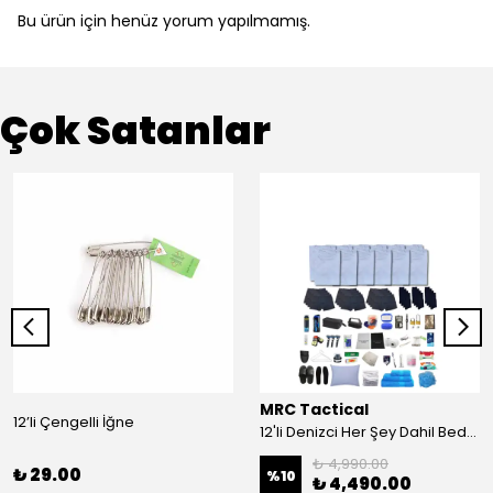
Bu ürün için henüz yorum yapılmamış.
Çok Satanlar
MRC Tactical
12’li Çengelli İğne
12'li Denizci Her Şey Dahil Bedelli Askerlik Seti
₺ 4,990.00
₺ 29.00
%
10
₺ 4,490.00