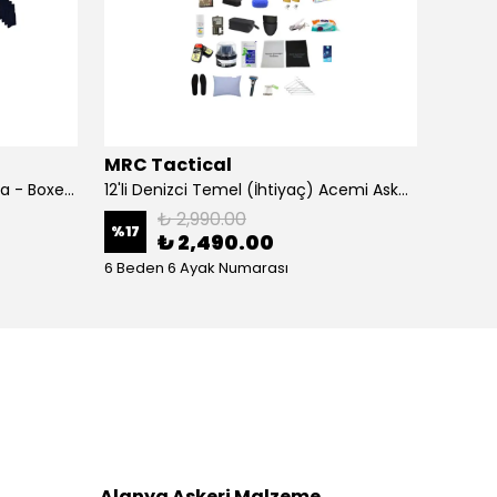
MRC Tactical
MRC T
12'li Denizci İç Giyim Seti - Fanila - Boxer - Çorap - Acemi Ve Bedelli Malzemesi
12'li Denizci Temel (İhtiyaç) Acemi Asker Seti Bedelli Askerlik Malzemeleri
₺ 2,990.00
%
17
%
13
₺ 2,490.00
6 Beden 6 Ayak Numarası
6 Bede
Alanya Askeri Malzeme