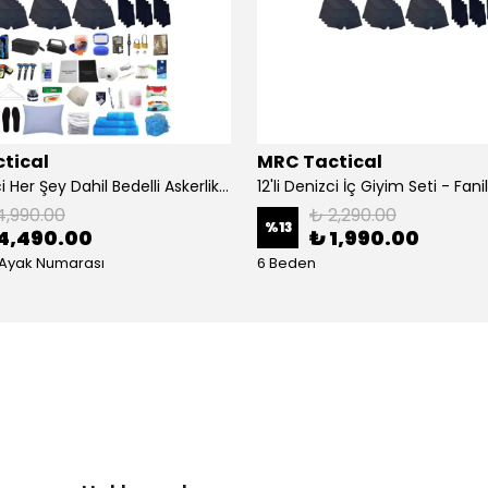
tical
MRC Tactical
12'li Denizci Her Şey Dahil Bedelli Askerlik Seti
4,990.00
₺ 2,290.00
%
13
4,490.00
₺ 1,990.00
 Ayak Numarası
6 Beden