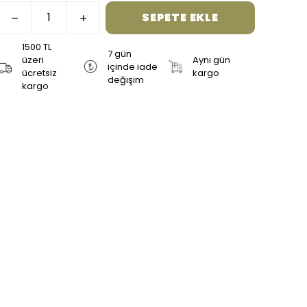
SEPETE EKLE
1500 TL
7 gün
üzeri
Aynı gün
içinde iade
ücretsiz
kargo
değişim
kargo