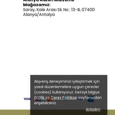
Mağazamız:
Saray, Kale Arası Sk No : 13-B, 07400
Alanya/Antalya
Alışveriş deneyiminizi iyileştirmek için
yasal düzenlemelere uygun çerezler
(cookies) kullanıyoruz. Detaylı bilgiye
Gizlilik ve Çerez Politikası
sayfamızdan
erişebilirsiniz.
Anladım