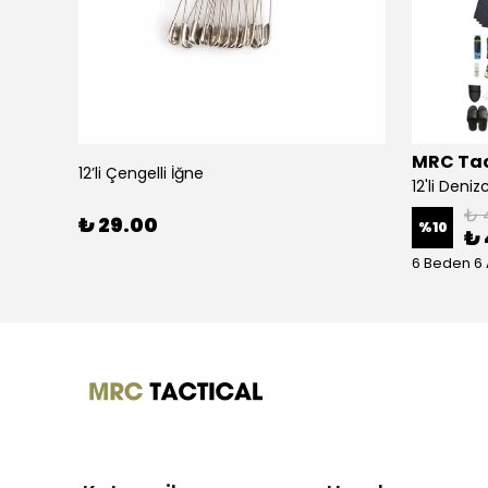
MRC Tac
12’li Çengelli İğne
24'lü Denizci Her Şey Dahil Bedelli Askerlik Seti
₺ 
₺ 29.00
%
10
₺ 
6 Beden 6