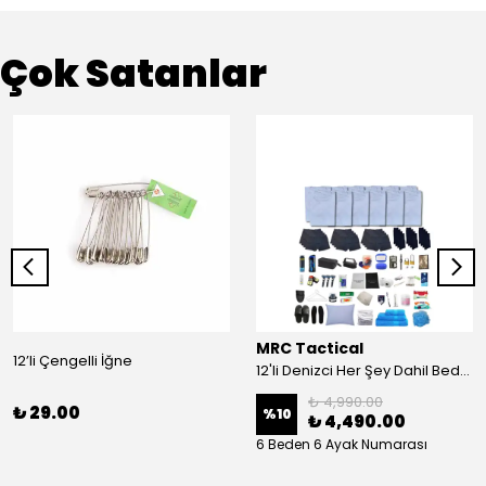
Çok Satanlar
MRC Tactical
12’li Çengelli İğne
12'li Denizci Her Şey Dahil Bedelli Askerlik Seti
₺ 4,990.00
₺ 29.00
%
10
₺ 4,490.00
6 Beden 6 Ayak Numarası