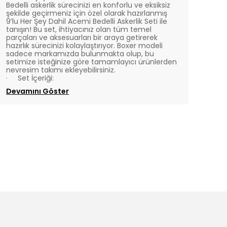
Bedelli askerlik sürecinizi en konforlu ve eksiksiz
şekilde geçirmeniz için özel olarak hazırlanmış
9’lu Her Şey Dahil Acemi Bedelli Askerlik Seti ile
tanışın! Bu set, ihtiyacınız olan tüm temel
parçaları ve aksesuarları bir araya getirerek
hazırlık sürecinizi kolaylaştırıyor. Boxer modeli
sadece markamızda bulunmakta olup, bu
setimize isteğinize göre tamamlayıcı ürünlerden
nevresim takımı ekleyebilirsiniz.
·
Set İçeriği:
Devamını Göster