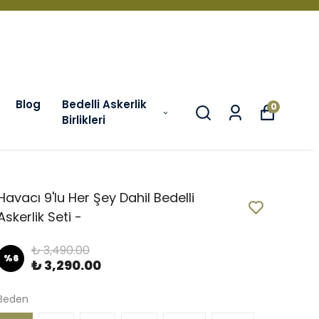
Blog
Bedelli Askerlik
0
Birlikleri
Havacı 9'lu Her Şey Dahil Bedelli
Askerlik Seti -
₺ 3,490.00
%
6
₺ 3,290.00
Beden