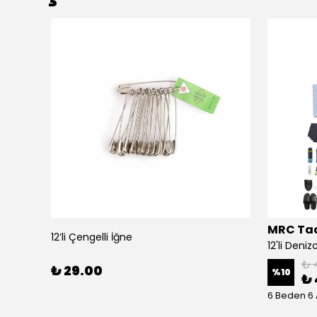
MRC Tac
12’li Çengelli İğne
24'lü Denizci Her Şey Dahil Bedelli Askerlik Seti
₺ 
₺ 29.00
%
10
₺ 
6 Beden 6