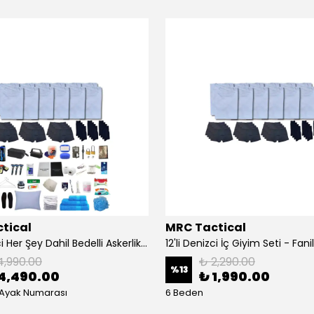
tical
MRC Tactical
12'li Denizci Her Şey Dahil Bedelli Askerlik Seti
4,990.00
₺ 2,290.00
%
13
4,490.00
₺ 1,990.00
 Ayak Numarası
6 Beden