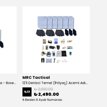
MRC Tactical
MRC T
12'li Denizci İç Giyim Seti - Fanila - Boxer - Çorap - Acemi Ve Bedelli Malzemesi
12'li Denizci Temel (İhtiyaç) Acemi Asker Seti Bedelli Askerlik Malzemeleri
₺ 2,990.00
%
17
%
13
₺ 2,490.00
6 Beden 6 Ayak Numarası
6 Bede