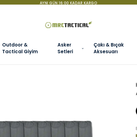
+90 850 840 06 03 BILGI DANIŞMA VE SATIN ALMA HATTI
Outdoor &
Asker
Çakı & Bıçak
Tactical Giyim
Setleri
Aksesuarı