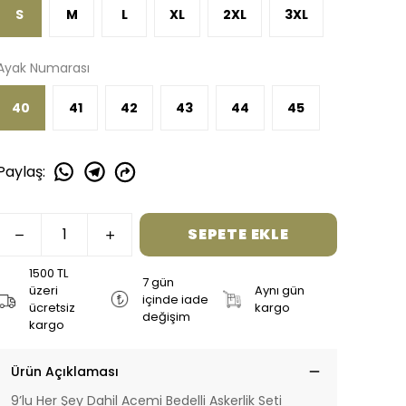
S
M
L
XL
2XL
3XL
Ayak Numarası
40
41
42
43
44
45
Paylaş
:
SEPETE EKLE
1500 TL
7 gün
üzeri
Aynı gün
içinde iade
ücretsiz
kargo
değişim
kargo
Ürün Açıklaması
9’lu Her Şey Dahil Acemi Bedelli Askerlik Seti