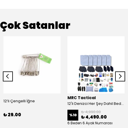
Çok Satanlar
MRC Tactical
12’li Çengelli İğne
12'li Denizci Her Şey Dahil Bedelli Askerlik Seti
₺ 4,990.00
₺ 29.00
%
10
₺ 4,490.00
6 Beden 6 Ayak Numarası