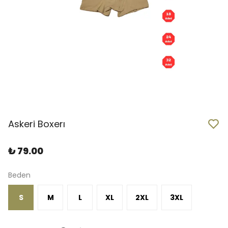
Askeri Boxerı
₺ 79.00
Beden
S
M
L
XL
2XL
3XL