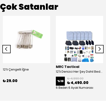
Çok Satanlar
MRC Tactical
12’li Çengelli İğne
12'li Denizci Her Şey Dahil Bedelli Askerlik Seti
₺ 4,990.00
₺ 29.00
%
10
₺ 4,490.00
6 Beden 6 Ayak Numarası