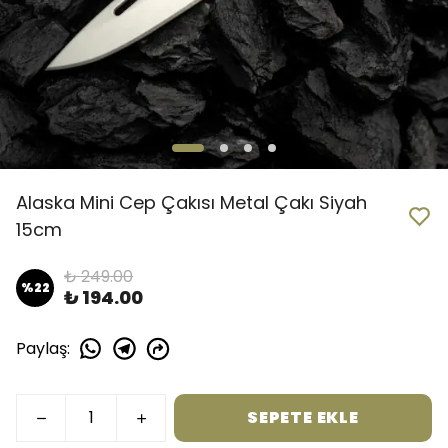
Alaska Mini Cep Çakısı Metal Çakı Siyah
15cm
₺ 249.00
%
22
₺ 194.00
Paylaş
:
SEPETE EKLE