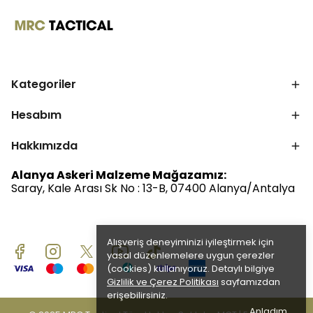
Kategoriler
Hesabım
Hakkımızda
Alanya Askeri Malzeme Mağazamız:
Saray, Kale Arası Sk No : 13-B, 07400 Alanya/Antalya
Alışveriş deneyiminizi iyileştirmek için
yasal düzenlemelere uygun çerezler
(cookies) kullanıyoruz. Detaylı bilgiye
Gizlilik ve Çerez Politikası
sayfamızdan
erişebilirsiniz.
Anladım