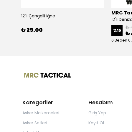
MRC Tac
12’li Çengelli İğne
24'lü Denizci Her Şey Dahil Bedelli Askerlik Seti
₺ 
₺ 29.00
%
10
₺ 
6 Beden 6
Kategoriler
Hesabım
Asker Malzemeleri
Giriş Yap
Asker Setleri
Kayıt Ol