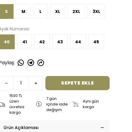
S
M
L
XL
2XL
3XL
Ayak Numarası
40
41
42
43
44
45
Paylaş
:
SEPETE EKLE
1500 TL
7 gün
üzeri
Aynı gün
içinde iade
ücretsiz
kargo
değişim
kargo
Ürün Açıklaması