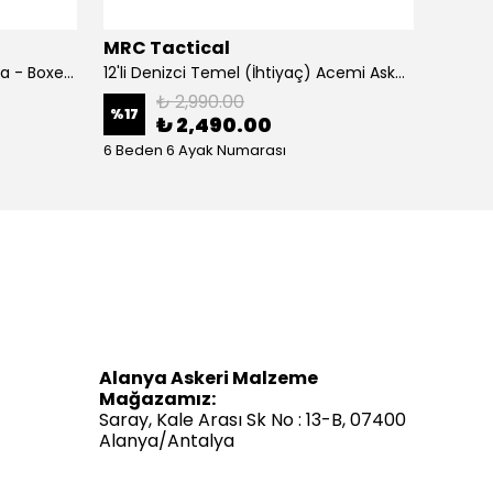
MRC Tactical
MRC T
12'li Denizci İç Giyim Seti - Fanila - Boxer - Çorap - Acemi Ve Bedelli Malzemesi
12'li Denizci Temel (İhtiyaç) Acemi Asker Seti Bedelli Askerlik Malzemeleri
₺ 2,990.00
%
17
%
13
₺ 2,490.00
6 Beden 6 Ayak Numarası
6 Bede
Alanya Askeri Malzeme
Mağazamız:
Saray, Kale Arası Sk No : 13-B, 07400
Alanya/Antalya