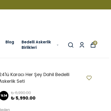
Blog
Bedelli Askerlik
0
Birlikleri
24'lü Karacı Her Şey Dahil Bedelli
Askerlik Seti
₺ 6,990.00
%
14
₺ 5,990.00
Beden