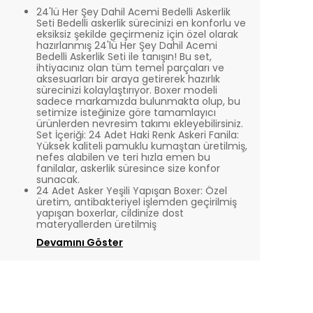
24'lü Her Şey Dahil Acemi Bedelli Askerlik
Seti Bedelli askerlik sürecinizi en konforlu ve
eksiksiz şekilde geçirmeniz için özel olarak
hazırlanmış 24'lü Her Şey Dahil Acemi
Bedelli Askerlik Seti ile tanışın! Bu set,
ihtiyacınız olan tüm temel parçaları ve
aksesuarları bir araya getirerek hazırlık
sürecinizi kolaylaştırıyor. Boxer modeli
sadece markamızda bulunmakta olup, bu
setimize isteğinize göre tamamlayıcı
ürünlerden nevresim takımı ekleyebilirsiniz.
Set İçeriği: 24 Adet Haki Renk Askeri Fanila:
Yüksek kaliteli pamuklu kumaştan üretilmiş,
nefes alabilen ve teri hızla emen bu
fanilalar, askerlik süresince size konfor
sunacak.
24 Adet Asker Yeşili Yapışan Boxer: Özel
üretim, antibakteriyel işlemden geçirilmiş
yapışan boxerlar, cildinize dost
materyallerden üretilmiş
Devamını Göster